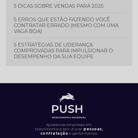
5 DICAS SOBRE VENDAS PARA 2025
5 ERROS QUE ESTÃO FAZENDO VOCÊ
CONTRATAR ERRADO (MESMO COM UMA
VAGA BOA)
5 ESTRATÉGIAS DE LIDERANÇA
COMPROVADAS PARA IMPULSIONAR O
DESEMPENHO DA SUA EQUIPE
5 ESTRATÉGIAS ESSENCIAIS PARA
PROSPECTAR E GERAR MAIS LEADS
5 LIVROS QUE TODO PROFISSIONAL
DEVERIA LER
5 MÉTRICAS CRUCIAIS PARA IMPULSIONAR
O DESEMPENHO DA SUA EQUIPE DE
VENDAS
Ajudamos empresas em
crescimento a estruturar
pessoas,
contratação
e performance.
5 SINAIS DE QUE SUA EMPRESA ESTÁ