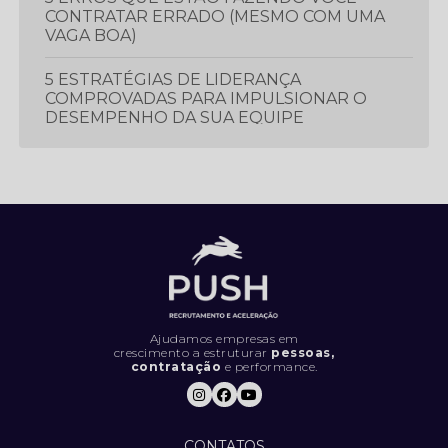
CONTRATAR ERRADO (MESMO COM UMA
VAGA BOA)
5 ESTRATÉGIAS DE LIDERANÇA
COMPROVADAS PARA IMPULSIONAR O
DESEMPENHO DA SUA EQUIPE
5 ESTRATÉGIAS ESSENCIAIS PARA
PROSPECTAR E GERAR MAIS LEADS
5 LIVROS QUE TODO PROFISSIONAL
DEVERIA LER
5 MÉTRICAS CRUCIAIS PARA IMPULSIONAR
O DESEMPENHO DA SUA EQUIPE DE
VENDAS
Ajudamos empresas em
crescimento a estruturar
pessoas,
contratação
e performance.
5 SINAIS DE QUE SUA EMPRESA ESTÁ
CONTRATANDO DA FORMA ERRADA (E
COMO RESOLVER).
CONTATOS