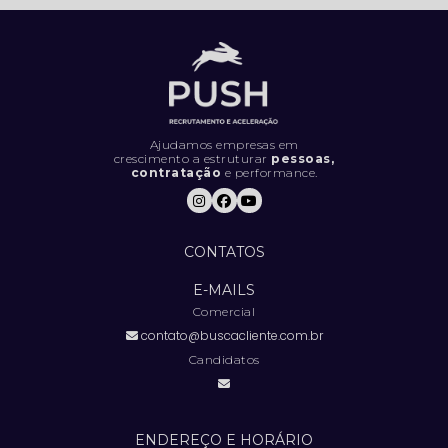
5 LIVROS QUE TODO PROFISSIONAL
DEVERIA LER
5 MÉTRICAS CRUCIAIS PARA IMPULSIONAR
O DESEMPENHO DA SUA EQUIPE DE
VENDAS
Ajudamos empresas em
crescimento a estruturar
pessoas,
contratação
e performance.
5 SINAIS DE QUE SUA EMPRESA ESTÁ
CONTRATANDO DA FORMA ERRADA (E
COMO RESOLVER).
CONTATOS
5 TENDÊNCIAS INOVADORAS DE
MARKETING PARA FICAR À FRENTE DA
E-MAILS
CONCORRÊNCIA
Comercial
contato@buscacliente.com.br
6 COISAS QUE VOCÊ DEFINITIVAMENTE
NÃO DEVE FAZER EM UMA ENTREVISTA DE
Candidatos
EMPREGO
7 COISAS QUE VOCÊ DEVE EVITAR FAZER
EM UMA ENTREVISTA DE EMPREGO
ENDEREÇO E HORÁRIO