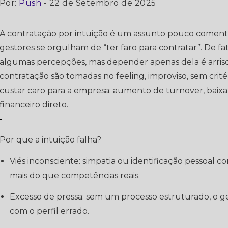
Por:
Push
- 22 de Setembro de 2025
A contratação por intuição é um assunto pouco comenta
gestores se orgulham de “ter faro para contratar”. De fa
algumas percepções, mas depender apenas dela é arris
contratação são tomadas no feeling, improviso, sem crité
custar caro para a empresa: aumento de turnover, baixa
financeiro direto.
"
Por que a intuição falha?
Viés inconsciente: simpatia ou identificação pessoal com o candidato pode influenciar
mais do que competências reais.
Excesso de pressa: sem um processo estruturado, o gestor preenche a vaga rápido, mas
com o perfil errado.