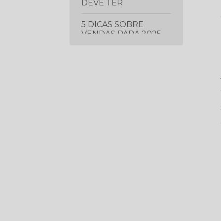
DEVE TER
5 DICAS SOBRE
VENDAS PARA 2025
5 ERROS QUE ESTÃO
FAZENDO VOCÊ
CONTRATAR ERRADO
(MESMO COM UMA
VAGA BOA)
5 ESTRATÉGIAS DE
LIDERANÇA
COMPROVADAS PARA
IMPULSIONAR O
DESEMPENHO DA
SUA EQUIPE
5 ESTRATÉGIAS
ESSENCIAIS PARA
PROSPECTAR E
GERAR MAIS LEADS