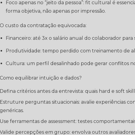
Foco apenas no “jeito da pessoa”: fit cultural é essencial, mas precisa ser avaliado de
forma objetiva, não apenas por impressão.
O custo da contratação equivocada:
Financeiro: até 3x o salário anual do colaborador para 
Produtividade: tempo perdido com treinamento de 
Cultura: um perfil desalinhado pode gerar conflitos n
Como equilibrar intuição e dados?
Defina critérios antes da entrevista: quais hard e soft skil
Estruture perguntas situacionais: avalie experiências c
genéricas.
Use ferramentas de assessment: testes comportamentais 
Valide percepções em grupo: envolva outros avaliadores p