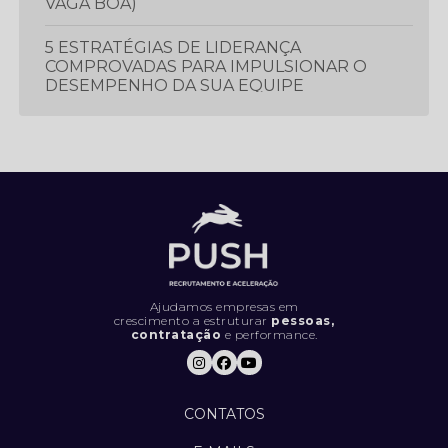
VAGA BOA)
5 ESTRATÉGIAS DE LIDERANÇA
COMPROVADAS PARA IMPULSIONAR O
DESEMPENHO DA SUA EQUIPE
5 ESTRATÉGIAS ESSENCIAIS PARA
PROSPECTAR E GERAR MAIS LEADS
5 LIVROS QUE TODO PROFISSIONAL
DEVERIA LER
5 MÉTRICAS CRUCIAIS PARA IMPULSIONAR
O DESEMPENHO DA SUA EQUIPE DE
VENDAS
Ajudamos empresas em
crescimento a estruturar
pessoas,
contratação
e performance.
5 SINAIS DE QUE SUA EMPRESA ESTÁ
CONTRATANDO DA FORMA ERRADA (E
COMO RESOLVER).
CONTATOS
5 TENDÊNCIAS INOVADORAS DE
MARKETING PARA FICAR À FRENTE DA