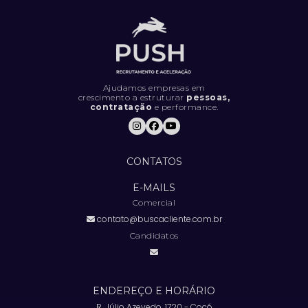
Ajudamos empresas em
crescimento a estruturar
pessoas,
contratação
e performance.
CONTATOS
E-MAILS
Comercial
contato@buscacliente.com.br
Candidatos
ENDEREÇO E HORÁRIO
R. Júlio Azevedo, 1720 - Cocó