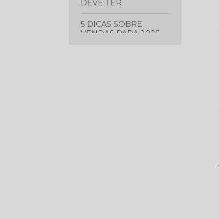
DEVE TER
5 DICAS SOBRE
VENDAS PARA 2025
5 ERROS QUE ESTÃO
FAZENDO VOCÊ
CONTRATAR ERRADO
(MESMO COM UMA
VAGA BOA)
5 ESTRATÉGIAS DE
LIDERANÇA
COMPROVADAS PARA
IMPULSIONAR O
DESEMPENHO DA
SUA EQUIPE
5 ESTRATÉGIAS
ESSENCIAIS PARA
PROSPECTAR E
GERAR MAIS LEADS