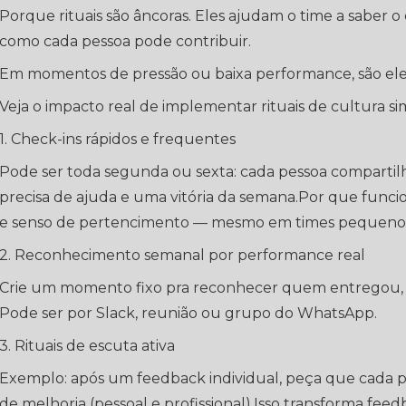
Porque rituais são âncoras. Eles ajudam o time a saber o
como cada pessoa pode contribuir.
Em momentos de pressão ou baixa performance, são el
Veja o impacto real de implementar rituais de cultura si
1. Check-ins rápidos e frequentes
Pode ser toda segunda ou sexta: cada pessoa compartil
precisa de ajuda e uma vitória da semana.Por que funcio
e senso de pertencimento — mesmo em times pequenos 
2. Reconhecimento semanal por performance real
Crie um momento fixo pra reconhecer quem entregou, s
Pode ser por Slack, reunião ou grupo do WhatsApp.
3. Rituais de escuta ativa
Exemplo: após um feedback individual, peça que cada 
de melhoria (pessoal e profissional).Isso transforma fe