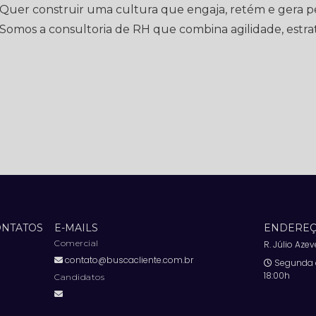
Quer construir uma cultura que engaja, retém e gera 
Somos a consultoria de RH que combina agilidade, estrat
ONTATOS
E-MAILS
ENDEREÇ
Comercial
R. Júlio Aze
contato@buscacliente.com.br
Segunda à
18:00h
Candidatos