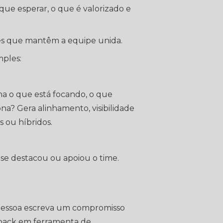
 que esperar, o que é valorizado e
es que mantêm a equipe unida.
mples:
ha o que está focando, o que
na? Gera alinhamento, visibilidade
ou híbridos.
e destacou ou apoiou o time.
pessoa escreva um compromisso
edback em ferramenta de