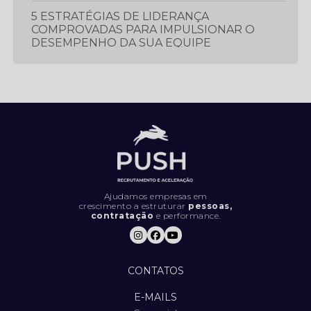
5 ESTRATÉGIAS DE LIDERANÇA
COMPROVADAS PARA IMPULSIONAR O
DESEMPENHO DA SUA EQUIPE
5 ESTRATÉGIAS ESSENCIAIS PARA
PROSPECTAR E GERAR MAIS LEADS
5 LIVROS QUE TODO PROFISSIONAL
DEVERIA LER
5 MÉTRICAS CRUCIAIS PARA IMPULSIONAR
O DESEMPENHO DA SUA EQUIPE DE
VENDAS
Ajudamos empresas em
crescimento a estruturar
pessoas,
contratação
e performance.
5 SINAIS DE QUE SUA EMPRESA ESTÁ
CONTRATANDO DA FORMA ERRADA (E
COMO RESOLVER).
CONTATOS
5 TENDÊNCIAS INOVADORAS DE
MARKETING PARA FICAR À FRENTE DA
E-MAILS
CONCORRÊNCIA