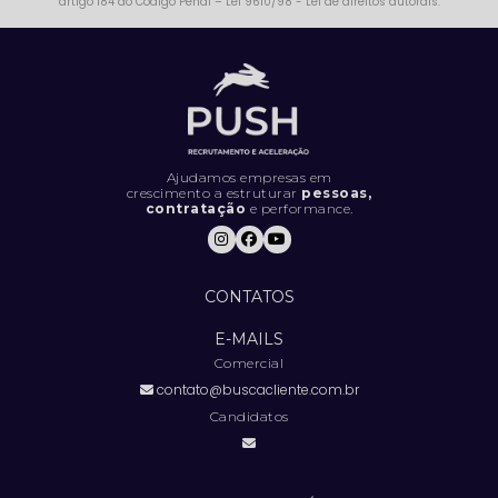
artigo 184 do Código Penal –
Lei 9610/98 - Lei de direitos autorais
.
Ajudamos empresas em
crescimento a estruturar
pessoas,
contratação
e performance.
CONTATOS
E-MAILS
Comercial
contato@buscacliente.com.br
Candidatos