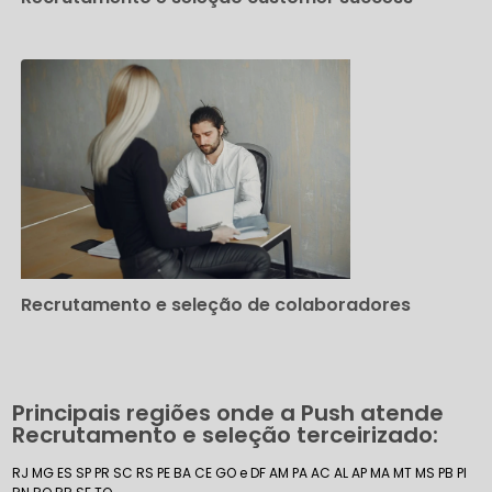
Recrutamento e seleção de colaboradores
Principais regiões onde a Push atende
Recrutamento e seleção terceirizado:
RJ
MG
ES
SP
PR
SC
RS
PE
BA
CE
GO e DF
AM
PA
AC
AL
AP
MA
MT
MS
PB
PI