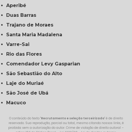
Aperibé
Duas Barras
Trajano de Moraes
Santa Maria Madalena
Varre-Sai
Rio das Flores
Comendador Levy Gasparian
São Sebastião do Alto
Laje do Muriaé
São José de Ubá
Macuco
O conteúdo do texto "
Recrutamento e seleção terceirizado
" é de direito
reservado. Sua reprodução, parcial ou total, mesmo citando nossos links, é
proibida sem a autorização do autor. Crime de violação de direito autoral –