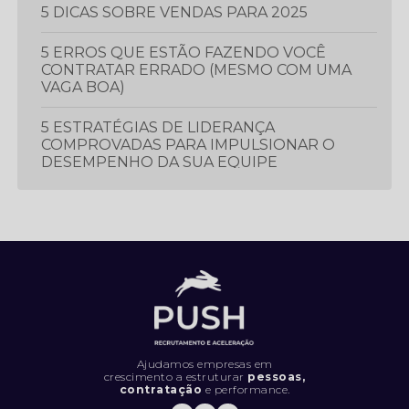
5 DICAS SOBRE VENDAS PARA 2025
5 ERROS QUE ESTÃO FAZENDO VOCÊ
CONTRATAR ERRADO (MESMO COM UMA
VAGA BOA)
5 ESTRATÉGIAS DE LIDERANÇA
COMPROVADAS PARA IMPULSIONAR O
DESEMPENHO DA SUA EQUIPE
5 ESTRATÉGIAS ESSENCIAIS PARA
PROSPECTAR E GERAR MAIS LEADS
5 LIVROS QUE TODO PROFISSIONAL
DEVERIA LER
5 MÉTRICAS CRUCIAIS PARA IMPULSIONAR
O DESEMPENHO DA SUA EQUIPE DE
VENDAS
Ajudamos empresas em
crescimento a estruturar
pessoas,
contratação
e performance.
5 SINAIS DE QUE SUA EMPRESA ESTÁ