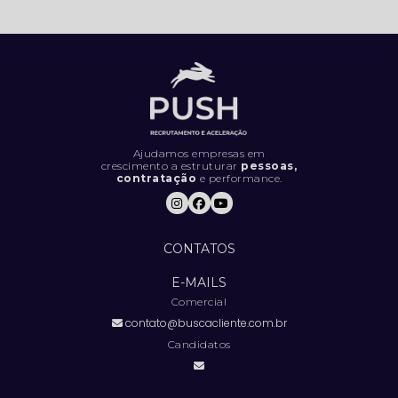
PROSPECTAR E GERAR MAIS LEADS
5 LIVROS QUE TODO PROFISSIONAL
DEVERIA LER
5 MÉTRICAS CRUCIAIS PARA IMPULSIONAR
O DESEMPENHO DA SUA EQUIPE DE
VENDAS
Ajudamos empresas em
crescimento a estruturar
pessoas,
contratação
e performance.
5 SINAIS DE QUE SUA EMPRESA ESTÁ
CONTRATANDO DA FORMA ERRADA (E
COMO RESOLVER).
CONTATOS
5 TENDÊNCIAS INOVADORAS DE
MARKETING PARA FICAR À FRENTE DA
E-MAILS
CONCORRÊNCIA
Comercial
contato@buscacliente.com.br
6 COISAS QUE VOCÊ DEFINITIVAMENTE
NÃO DEVE FAZER EM UMA ENTREVISTA DE
Candidatos
EMPREGO