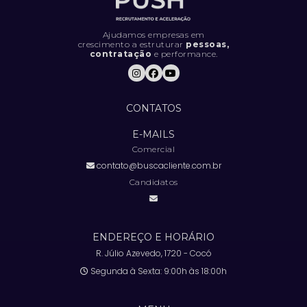
O DESEMPENHO DA SUA EQUIPE DE
VENDAS
Ajudamos empresas em
crescimento a estruturar
pessoas,
contratação
e performance.
5 SINAIS DE QUE SUA EMPRESA ESTÁ
CONTRATANDO DA FORMA ERRADA (E
COMO RESOLVER).
CONTATOS
5 TENDÊNCIAS INOVADORAS DE
MARKETING PARA FICAR À FRENTE DA
E-MAILS
CONCORRÊNCIA
Comercial
contato@buscacliente.com.br
6 COISAS QUE VOCÊ DEFINITIVAMENTE
NÃO DEVE FAZER EM UMA ENTREVISTA DE
Candidatos
EMPREGO
7 COISAS QUE VOCÊ DEVE EVITAR FAZER
EM UMA ENTREVISTA DE EMPREGO
ENDEREÇO E HORÁRIO
R. Júlio Azevedo, 1720 - Cocó
7 ESTRATÉGIAS IMPRESCINDÍVEIS PARA
Segunda à Sexta: 9:00h às 18:00h
ESTABELECER OBJETIVOS E METAS
MENSURÁVEIS PARA EQUIPES EM 2025