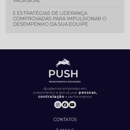
VAGA BOA)
5 ESTRATÉGIAS DE LIDERANÇA
COMPROVADAS PARA IMPULSIONAR O
DESEMPENHO DA SUA EQUIPE
5 ESTRATÉGIAS ESSENCIAIS PARA
PROSPECTAR E GERAR MAIS LEADS
5 LIVROS QUE TODO PROFISSIONAL
DEVERIA LER
5 MÉTRICAS CRUCIAIS PARA IMPULSIONAR
O DESEMPENHO DA SUA EQUIPE DE
VENDAS
Ajudamos empresas em
crescimento a estruturar
pessoas,
contratação
e performance.
5 SINAIS DE QUE SUA EMPRESA ESTÁ
CONTRATANDO DA FORMA ERRADA (E
COMO RESOLVER).
CONTATOS
5 TENDÊNCIAS INOVADORAS DE
MARKETING PARA FICAR À FRENTE DA