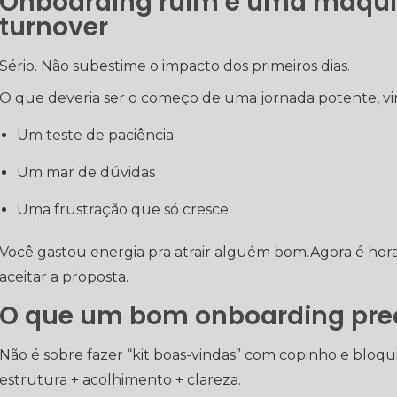
Onboarding ruim é uma máquin
turnover
Sério. Não subestime o impacto dos primeiros dias.
O que deveria ser o começo de uma jornada potente, vir
Um teste de paciência
Um mar de dúvidas
Uma frustração que só cresce
Você gastou energia pra atrair alguém bom.Agora é hor
aceitar a proposta.
O que um bom onboarding prec
Não é sobre fazer “kit boas-vindas” com copinho e bloq
estrutura + acolhimento + clareza.