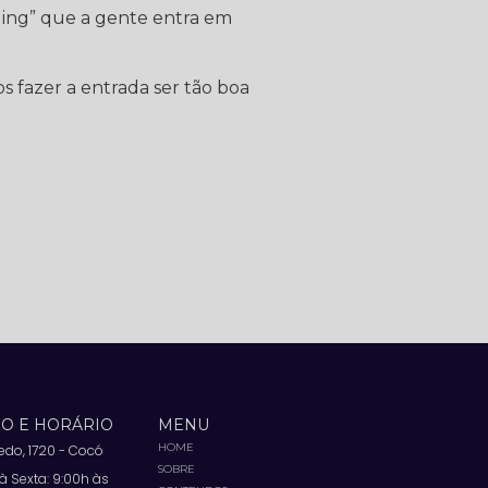
ing” que a gente entra em
 fazer a entrada ser tão boa
O E HORÁRIO
MENU
HOME
vedo, 1720 - Cocó
SOBRE
 Sexta: 9:00h às