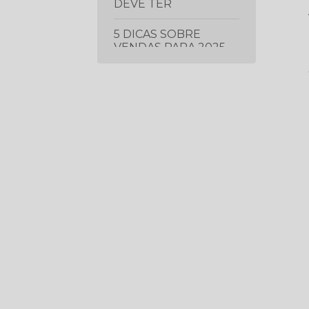
DEVE TER
5 DICAS SOBRE
VENDAS PARA 2025
5 ERROS QUE ESTÃO
FAZENDO VOCÊ
CONTRATAR ERRADO
(MESMO COM UMA
VAGA BOA)
5 ESTRATÉGIAS DE
LIDERANÇA
COMPROVADAS PARA
IMPULSIONAR O
DESEMPENHO DA
SUA EQUIPE
5 ESTRATÉGIAS
ESSENCIAIS PARA
PROSPECTAR E
GERAR MAIS LEADS