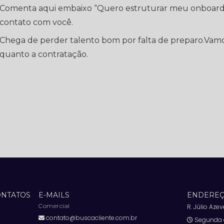
Comenta aqui embaixo “Quero estruturar meu onboard
contato com você.
Chega de perder talento bom por falta de preparo.Vamos
quanto a contratação.
ONTATOS
E-MAILS
ENDEREÇ
Comercial
R. Júlio Aze
contato@buscacliente.com.br
Segunda à