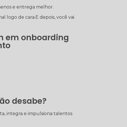
menos e entrega melhor.
l logo de cara.E depois, você vai
em em onboarding
nto
não desabe?
, integra e impulsiona talentos