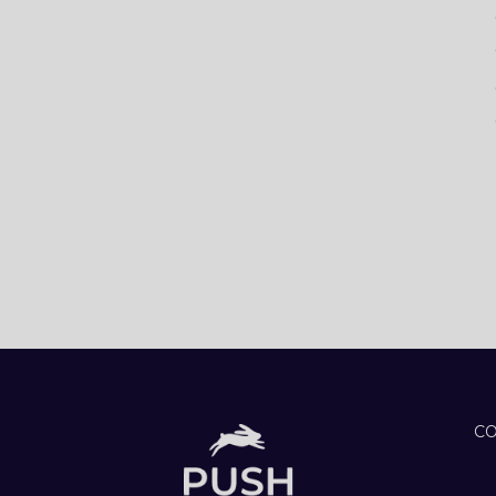
RESULTADOS
7 SEGREDOS PARA
OTIMIZAR SEU
PROCESSO DE
RECRUTAMENTO E
ATRAIR OS
MELHORES
TALENTOS
A ARTE DA
LIDERANÇA: COMO
INSPIRAR E MOTIVAR
SUA EQUIPE
A ARTE DE
SELECIONAR
CANDIDATOS IDEAIS
PARA SUA EQUIPE
C
A ARTE DE VENDER:
COMO ALCANÇAR