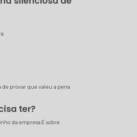
a silenciosa de
a:
a de provar que valeu a pena
isa ter?
uinho da empresa.É sobre