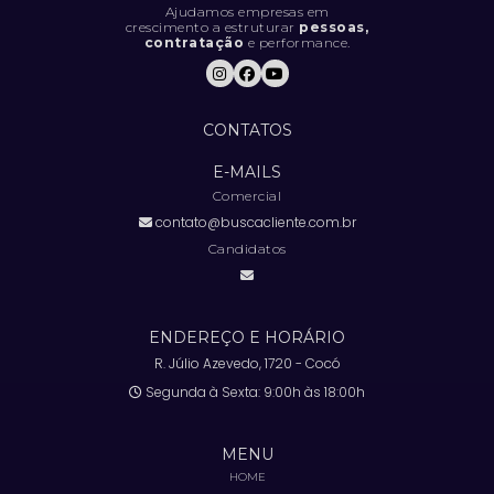
Ajudamos empresas em
crescimento a estruturar
pessoas,
contratação
e performance.
5 SINAIS DE QUE SUA EMPRESA ESTÁ
CONTRATANDO DA FORMA ERRADA (E
COMO RESOLVER).
CONTATOS
5 TENDÊNCIAS INOVADORAS DE
MARKETING PARA FICAR À FRENTE DA
E-MAILS
CONCORRÊNCIA
Comercial
contato@buscacliente.com.br
6 COISAS QUE VOCÊ DEFINITIVAMENTE
NÃO DEVE FAZER EM UMA ENTREVISTA DE
Candidatos
EMPREGO
7 COISAS QUE VOCÊ DEVE EVITAR FAZER
EM UMA ENTREVISTA DE EMPREGO
ENDEREÇO E HORÁRIO
R. Júlio Azevedo, 1720 - Cocó
7 ESTRATÉGIAS IMPRESCINDÍVEIS PARA
Segunda à Sexta: 9:00h às 18:00h
ESTABELECER OBJETIVOS E METAS
MENSURÁVEIS PARA EQUIPES EM 2025
MENU
7 SEGREDOS DO ACOMPANHAMENTO DE
HOME