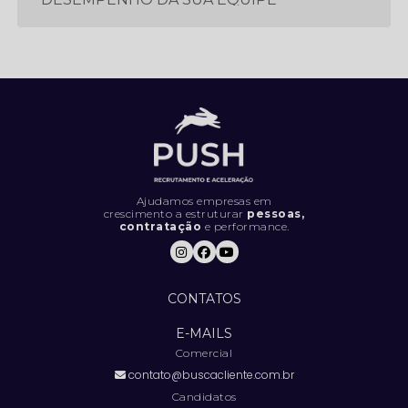
5 ESTRATÉGIAS ESSENCIAIS PARA
PROSPECTAR E GERAR MAIS LEADS
5 LIVROS QUE TODO PROFISSIONAL
DEVERIA LER
5 MÉTRICAS CRUCIAIS PARA IMPULSIONAR
O DESEMPENHO DA SUA EQUIPE DE
VENDAS
Ajudamos empresas em
crescimento a estruturar
pessoas,
contratação
e performance.
5 SINAIS DE QUE SUA EMPRESA ESTÁ
CONTRATANDO DA FORMA ERRADA (E
COMO RESOLVER).
CONTATOS
5 TENDÊNCIAS INOVADORAS DE
MARKETING PARA FICAR À FRENTE DA
E-MAILS
CONCORRÊNCIA
Comercial
contato@buscacliente.com.br
6 COISAS QUE VOCÊ DEFINITIVAMENTE
NÃO DEVE FAZER EM UMA ENTREVISTA DE
Candidatos