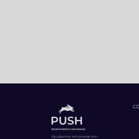
5 LIVROS QUE TODO
PROFISSIONAL
DEVERIA LER
5 MÉTRICAS CRUCIAIS
PARA IMPULSIONAR
O DESEMPENHO DA
SUA EQUIPE DE
VENDAS
5 SINAIS DE QUE SUA
EMPRESA ESTÁ
CONTRATANDO DA
FORMA ERRADA (E
COMO RESOLVER).
C
5 TENDÊNCIAS
INOVADORAS DE
MARKETING PARA
FICAR À FRENTE DA
CONCORRÊNCIA
Ajudamos empresas em