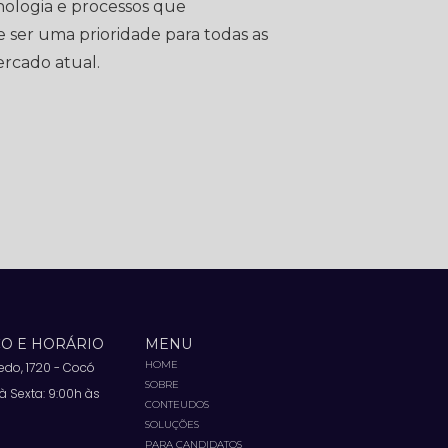
nologia e processos que
ser uma prioridade para todas as
rcado atual.
O E HORÁRIO
MENU
HOME
vedo, 1720 - Cocó
SOBRE
 Sexta: 9:00h às
CONTEUDOS
SOLUÇÕES
PARA CANDIDATOS