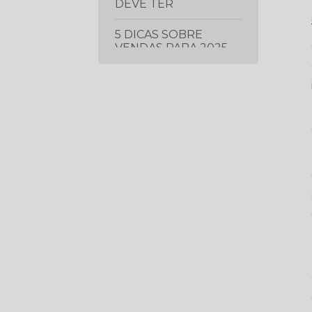
DEVE TER
5 DICAS SOBRE
VENDAS PARA 2025
5 ERROS QUE ESTÃO
FAZENDO VOCÊ
CONTRATAR ERRADO
(MESMO COM UMA
VAGA BOA)
5 ESTRATÉGIAS DE
LIDERANÇA
COMPROVADAS PARA
IMPULSIONAR O
DESEMPENHO DA
SUA EQUIPE
5 ESTRATÉGIAS
ESSENCIAIS PARA
PROSPECTAR E
GERAR MAIS LEADS