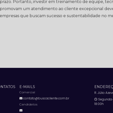
prazo. Portanto, investir em treinamento de equipe, tec
promovam um atendimento ao cliente excepcional deve 
empresas que buscam sucesso e sustentabilidade no me
ONTATOS
E-MAILS
ENDEREÇ
Comercial
R. Júlio Aze
contato@buscacliente.com.br
Segunda à
18:00h
Candidatos