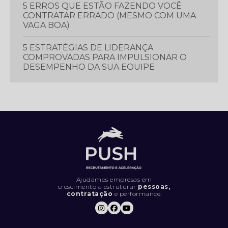
5 ERROS QUE ESTÃO FAZENDO VOCÊ
CONTRATAR ERRADO (MESMO COM UMA
VAGA BOA)
5 ESTRATÉGIAS DE LIDERANÇA
COMPROVADAS PARA IMPULSIONAR O
DESEMPENHO DA SUA EQUIPE
5 ESTRATÉGIAS ESSENCIAIS PARA
PROSPECTAR E GERAR MAIS LEADS
5 LIVROS QUE TODO PROFISSIONAL
DEVERIA LER
5 MÉTRICAS CRUCIAIS PARA IMPULSIONAR
O DESEMPENHO DA SUA EQUIPE DE
VENDAS
Ajudamos empresas em
crescimento a estruturar
pessoas,
contratação
e performance.
5 SINAIS DE QUE SUA EMPRESA ESTÁ
CONTRATANDO DA FORMA ERRADA (E
COMO RESOLVER).