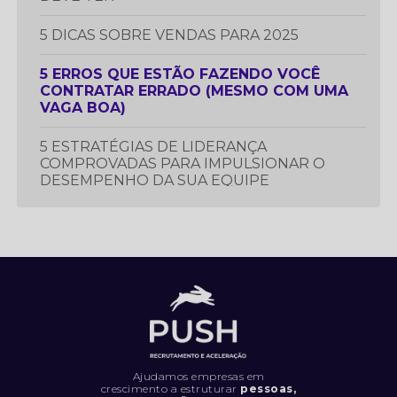
5 DICAS SOBRE VENDAS PARA 2025
5 ERROS QUE ESTÃO FAZENDO VOCÊ
CONTRATAR ERRADO (MESMO COM UMA
VAGA BOA)
5 ESTRATÉGIAS DE LIDERANÇA
COMPROVADAS PARA IMPULSIONAR O
DESEMPENHO DA SUA EQUIPE
5 ESTRATÉGIAS ESSENCIAIS PARA
PROSPECTAR E GERAR MAIS LEADS
5 LIVROS QUE TODO PROFISSIONAL
DEVERIA LER
5 MÉTRICAS CRUCIAIS PARA IMPULSIONAR
O DESEMPENHO DA SUA EQUIPE DE
VENDAS
Ajudamos empresas em
crescimento a estruturar
pessoas,