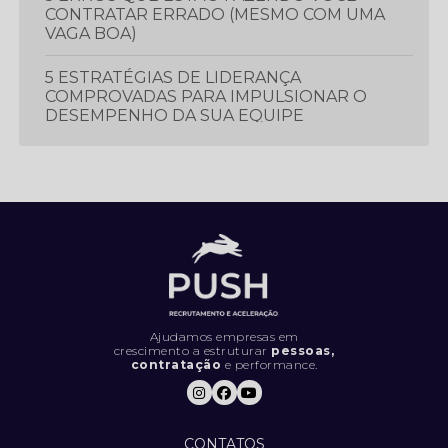
CONTRATAR ERRADO (MESMO COM UMA
VAGA BOA)
5 ESTRATÉGIAS DE LIDERANÇA
COMPROVADAS PARA IMPULSIONAR O
DESEMPENHO DA SUA EQUIPE
5 ESTRATÉGIAS ESSENCIAIS PARA
PROSPECTAR E GERAR MAIS LEADS
5 LIVROS QUE TODO PROFISSIONAL
DEVERIA LER
5 MÉTRICAS CRUCIAIS PARA IMPULSIONAR
O DESEMPENHO DA SUA EQUIPE DE
VENDAS
Ajudamos empresas em
crescimento a estruturar
pessoas,
contratação
e performance.
5 SINAIS DE QUE SUA EMPRESA ESTÁ
CONTRATANDO DA FORMA ERRADA (E
COMO RESOLVER).
CONTATOS