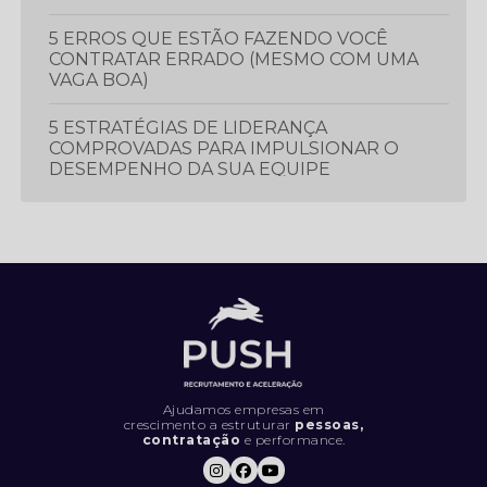
5 ERROS QUE ESTÃO FAZENDO VOCÊ
CONTRATAR ERRADO (MESMO COM UMA
VAGA BOA)
5 ESTRATÉGIAS DE LIDERANÇA
COMPROVADAS PARA IMPULSIONAR O
DESEMPENHO DA SUA EQUIPE
5 ESTRATÉGIAS ESSENCIAIS PARA
PROSPECTAR E GERAR MAIS LEADS
5 LIVROS QUE TODO PROFISSIONAL
DEVERIA LER
5 MÉTRICAS CRUCIAIS PARA IMPULSIONAR
O DESEMPENHO DA SUA EQUIPE DE
VENDAS
Ajudamos empresas em
crescimento a estruturar
pessoas,
contratação
e performance.
5 SINAIS DE QUE SUA EMPRESA ESTÁ
CONTRATANDO DA FORMA ERRADA (E
COMO RESOLVER).