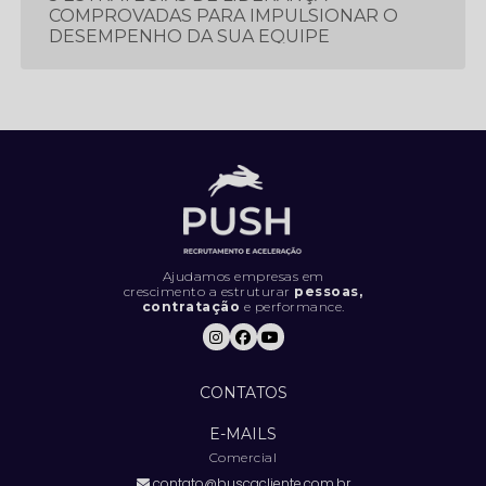
COMPROVADAS PARA IMPULSIONAR O
DESEMPENHO DA SUA EQUIPE
5 ESTRATÉGIAS ESSENCIAIS PARA
PROSPECTAR E GERAR MAIS LEADS
5 LIVROS QUE TODO PROFISSIONAL
DEVERIA LER
5 MÉTRICAS CRUCIAIS PARA IMPULSIONAR
O DESEMPENHO DA SUA EQUIPE DE
VENDAS
Ajudamos empresas em
crescimento a estruturar
pessoas,
contratação
e performance.
5 SINAIS DE QUE SUA EMPRESA ESTÁ
CONTRATANDO DA FORMA ERRADA (E
COMO RESOLVER).
CONTATOS
5 TENDÊNCIAS INOVADORAS DE
MARKETING PARA FICAR À FRENTE DA
E-MAILS
CONCORRÊNCIA
Comercial
contato@buscacliente.com.br