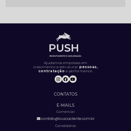
5 ESTRATÉGIAS ESSENCIAIS PARA
PROSPECTAR E GERAR MAIS LEADS
5 LIVROS QUE TODO PROFISSIONAL
DEVERIA LER
5 MÉTRICAS CRUCIAIS PARA IMPULSIONAR
O DESEMPENHO DA SUA EQUIPE DE
VENDAS
Ajudamos empresas em
crescimento a estruturar
pessoas,
contratação
e performance.
5 SINAIS DE QUE SUA EMPRESA ESTÁ
CONTRATANDO DA FORMA ERRADA (E
COMO RESOLVER).
CONTATOS
5 TENDÊNCIAS INOVADORAS DE
MARKETING PARA FICAR À FRENTE DA
E-MAILS
CONCORRÊNCIA
Comercial
contato@buscacliente.com.br
6 COISAS QUE VOCÊ DEFINITIVAMENTE
NÃO DEVE FAZER EM UMA ENTREVISTA DE
Candidatos
EMPREGO