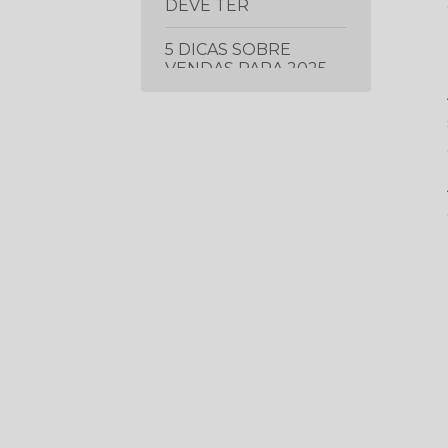
DEVE TER
5 DICAS SOBRE
VENDAS PARA 2025
5 ERROS QUE ESTÃO
FAZENDO VOCÊ
CONTRATAR ERRADO
(MESMO COM UMA
VAGA BOA)
5 ESTRATÉGIAS DE
LIDERANÇA
COMPROVADAS PARA
IMPULSIONAR O
DESEMPENHO DA
SUA EQUIPE
5 ESTRATÉGIAS
ESSENCIAIS PARA
PROSPECTAR E
GERAR MAIS LEADS