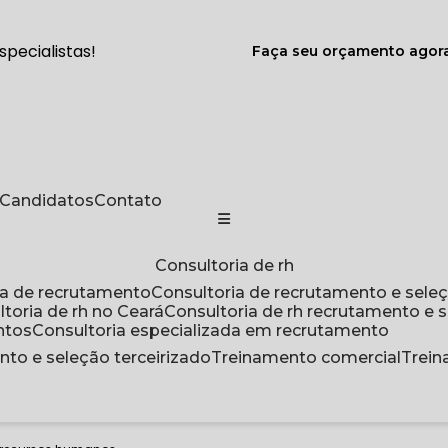
pecialistas!
Faça seu orçamento ago
a Candidatos
Contato
Consultoria de rh
ria de recrutamento
Consultoria de recrutamento e sele
ultoria de rh no Ceará
Consultoria de rh recrutamento e 
ntos
Consultoria especializada em recrutamento
nto e seleção terceirizado
Treinamento comercial
Trei