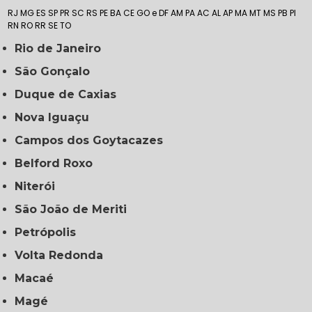
RJ
MG
ES
SP
PR
SC
RS
PE
BA
CE
GO e DF
AM
PA
AC
AL
AP
MA
MT
MS
PB
PI
RN
RO
RR
SE
TO
Rio de Janeiro
São Gonçalo
Duque de Caxias
Nova Iguaçu
Campos dos Goytacazes
Belford Roxo
Niterói
São João de Meriti
Petrópolis
Volta Redonda
Macaé
Magé