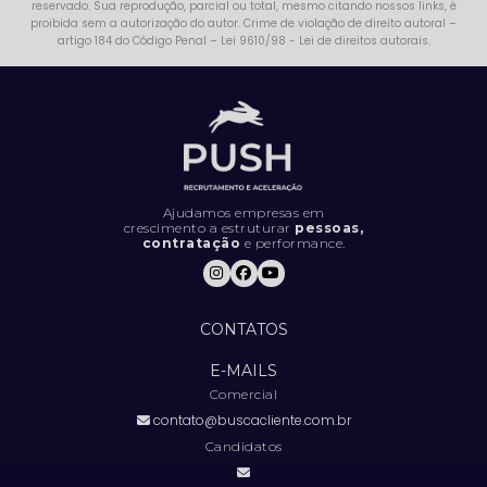
reservado. Sua reprodução, parcial ou total, mesmo citando nossos links, é
proibida sem a autorização do autor. Crime de violação de direito autoral –
artigo 184 do Código Penal –
Lei 9610/98 - Lei de direitos autorais
.
Ajudamos empresas em
crescimento a estruturar
pessoas,
contratação
e performance.
CONTATOS
E-MAILS
Comercial
contato@buscacliente.com.br
Candidatos