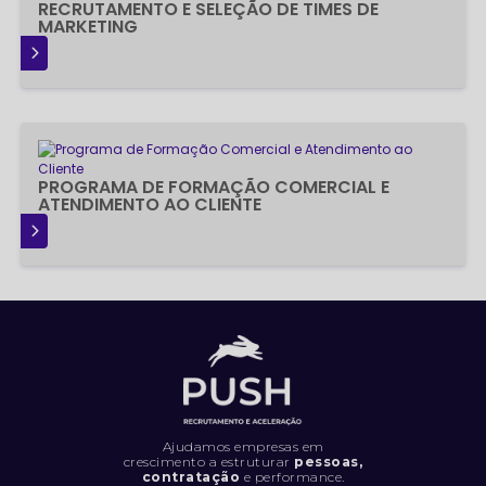
RECRUTAMENTO E SELEÇÃO DE TIMES DE
MARKETING
IS
PROGRAMA DE FORMAÇÃO COMERCIAL E
ATENDIMENTO AO CLIENTE
IS
Ajudamos empresas em
crescimento a estruturar
pessoas,
contratação
e performance.